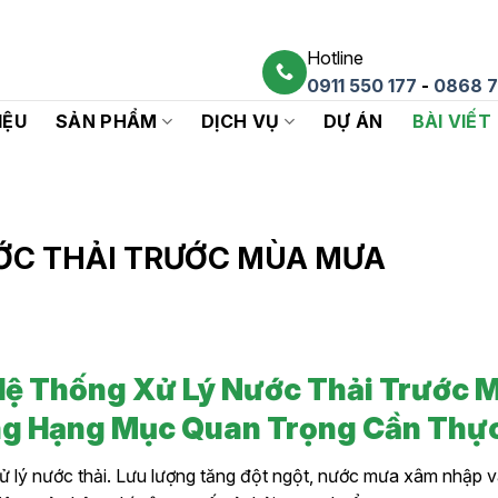
Hotline
0911 550 177
-
0868 7
IỆU
SẢN PHẨM
DỊCH VỤ
DỰ ÁN
BÀI VIẾT
ƯỚC THẢI TRƯỚC MÙA MƯA
 Hệ Thống Xử Lý Nước Thải Trước 
g Hạng Mục Quan Trọng Cần Thực
xử lý nước thải. Lưu lượng tăng đột ngột, nước mưa xâm nhập và