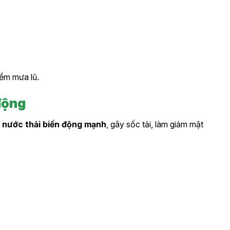
iểm mưa lũ.
 động
 nước thải biến động mạnh
, gây sốc tải, làm giảm mật