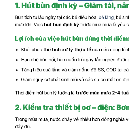
1. Hút bùn định kỳ – Giảm tải, nâ
Bùn tích tụ lâu ngày tại các bể điều hòa,
bể lắng
, bể si
mưa lớn. Việc
hút bùn định kỳ
trước mùa mưa là yêu cầ
Lợi ích của việc hút bùn đúng thời điểm
Khôi phục
thể tích xử lý thực tế
của các công trìn
Hạn chế bùn nổi, bùn cuốn trôi gây tắc nghẽn đường 
Tăng hiệu quả lắng và giảm nồng độ SS, COD tại các
Giảm nguy cơ phát sinh mùi và các sự cố mất ổn đị
Thời điểm hút bùn lý tưởng là
trước mùa mưa 2–4 tu
2. Kiểm tra thiết bị cơ – điện: B
Trong mùa mưa, nước chảy về nhiều hơn đồng nghĩa v
đầy đủ.