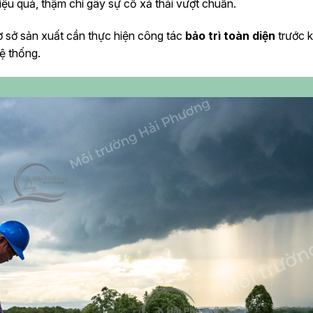
ệu quả, thậm chí gây sự cố xả thải vượt chuẩn.
 sở sản xuất cần thực hiện công tác
bảo trì toàn diện
trước 
ệ thống.