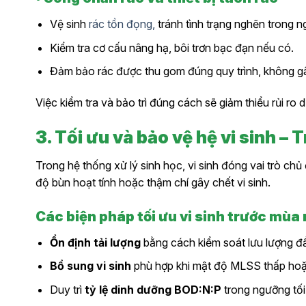
Vệ sinh
rác tồn đọng,
tránh tình trạng nghẽn trong n
Kiểm tra cơ cấu nâng hạ, bôi trơn bạc đạn nếu có.
Đảm bảo rác được thu gom đúng quy trình, không gâ
Việc kiểm tra và bảo trì đúng cách sẽ giảm thiểu rủi ro
3. Tối ưu và bảo vệ hệ vi sinh – 
Trong hệ thống xử lý sinh học, vi sinh đóng vai trò c
độ bùn hoạt tính hoặc thậm chí gây chết vi sinh.
Các biện pháp tối ưu vi sinh trước mùa
Ổn định tải lượng
bằng cách kiểm soát lưu lượng đ
Bổ sung vi sinh
phù hợp khi mật độ MLSS thấp hoặc
Duy trì
tỷ lệ dinh dưỡng BOD:N:P
trong ngưỡng tối ư