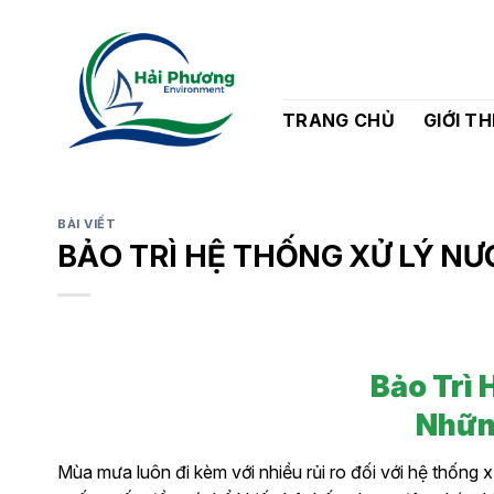
Bỏ
qua
nội
dung
TRANG CHỦ
GIỚI TH
BÀI VIẾT
BẢO TRÌ HỆ THỐNG XỬ LÝ N
Bảo Trì
Nhữn
Mùa mưa luôn đi kèm với nhiều rủi ro đối với hệ thống 