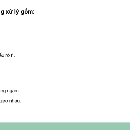
ng xử lý gồm:
u rò rỉ.
 ống ngầm.
iao nhau.