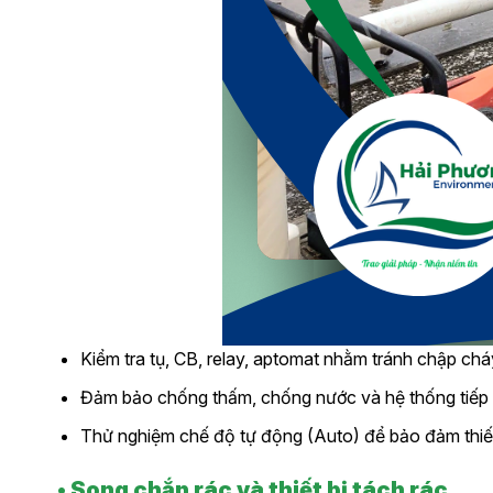
Kiểm tra tụ, CB, relay, aptomat nhằm tránh chập ch
Đảm bảo chống thấm, chống nước và hệ thống tiếp 
Thử nghiệm chế độ tự động (Auto) để bảo đảm thiết b
• Song chắn rác và thiết bị tách rác