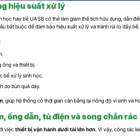
ng hiệu suất xử lý
nh học hay bể UASB có thể làm giảm thể tích hữu dụng, dẫn đến 
u bắt buộc để đảm bảo hiệu suất xử lý và tránh rủi ro đầy bể.
:
h.
ống và thiết bị.
 bể xử lý sinh học.
nh do bùn quá dày.
ần
, giúp hệ thống có thời gian cân bằng lại nồng độ vi sinh và 
ơm, ống dẫn, tủ điện và song chắn rác
ới việc
thiết bị vận hành dưới tải lớn hơn
. Vì vậy, công tác k