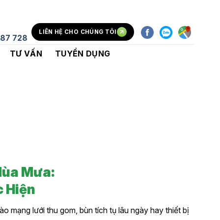
LIÊN HỆ CHO CHÚNG TÔI
87 728
TƯ VẤN
TUYỂN DỤNG
Mùa Mưa:
 Hiện
o mạng lưới thu gom, bùn tích tụ lâu ngày hay thiết bị