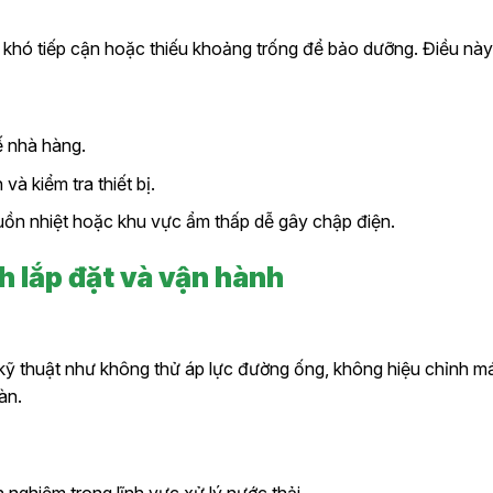
ẹp, khó tiếp cận hoặc thiếu khoảng trống để bảo dưỡng. Điều n
kế nhà hàng.
và kiểm tra thiết bị.
ồn nhiệt hoặc khu vực ẩm thấp dễ gây chập điện.
h lắp đặt và vận hành
 kỹ thuật như không thử áp lực đường ống, không hiệu chỉnh má
àn.
 nghiệm trong lĩnh vực xử lý nước thải.