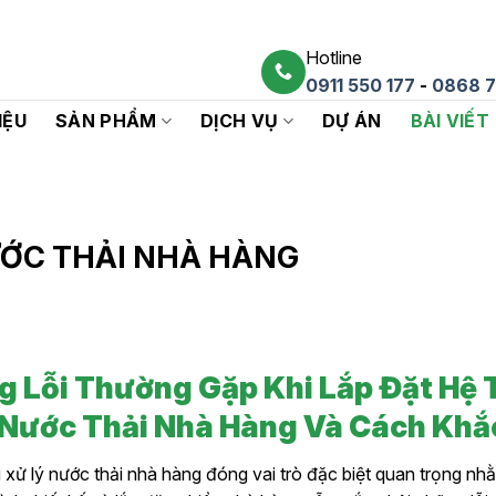
Hotline
0911 550 177
-
0868 7
IỆU
SẢN PHẨM
DỊCH VỤ
DỰ ÁN
BÀI VIẾT
ƯỚC THẢI NHÀ HÀNG
 Lỗi Thường Gặp Khi Lắp Đặt Hệ
 Nước Thải Nhà Hàng Và Cách Khắ
xử lý nước thải nhà hàng đóng vai trò đặc biệt quan trọng nh