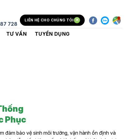
LIÊN HỆ CHO CHÚNG TÔI
87 728
TƯ VẤN
TUYỂN DỤNG
 Thống
c Phục
ằm đảm bảo vệ sinh môi trường, vận hành ổn định và