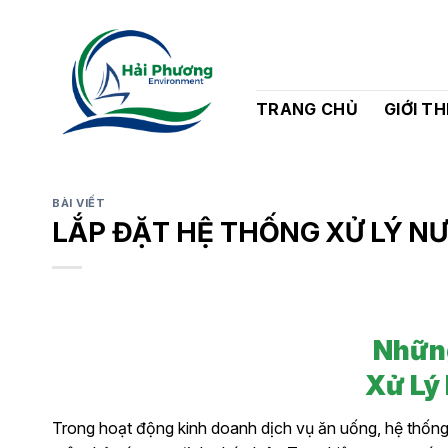
Bỏ
qua
nội
dung
TRANG CHỦ
GIỚI TH
BÀI VIẾT
LẮP ĐẶT HỆ THỐNG XỬ LÝ N
Những
Xử Lý
Trong hoạt động kinh doanh dịch vụ ăn uống, hệ thống 