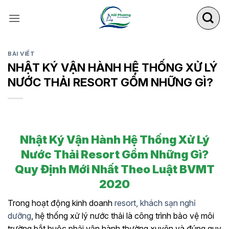
Bỏ
qua
nội
dung
BÀI VIẾT
NHẬT KÝ VẬN HÀNH HỆ THỐNG XỬ LÝ
NƯỚC THẢI RESORT GỒM NHỮNG GÌ?
Nhật Ký Vận Hành Hệ Thống Xử Lý
Nước Thải Resort Gồm Những Gì?
Quy Định Mới Nhất Theo Luật BVMT
2020
Trong hoạt động kinh doanh
resort, khách sạn nghỉ
dưỡng
, hệ thống xử lý nước thải là công trình bảo vệ môi
trường bắt buộc phải vận hành thường xuyên và đúng quy