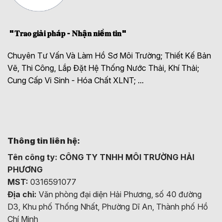
"𝐓𝐫𝐚𝐨 𝐠𝐢ả𝐢 𝐩𝐡á𝐩 - 𝐍𝐡ậ𝐧 𝐧𝐢ề𝐦 𝐭𝐢𝐧"
Chuyên Tư Vấn Và Làm Hồ Sơ Môi Trường; Thiết Kế Bản
Vẽ, Thi Công, Lắp Đặt Hệ Thống Nước Thải, Khí Thải;
Cung Cấp Vi Sinh - Hóa Chất XLNT; ...
Thông tin liên hệ:
Tên công ty:
CÔNG TY TNHH MÔI TRƯỜNG HẢI
PHƯƠNG
MST:
0316591077
Địa chỉ:
Văn phòng đại diện Hải Phương, số 40 đường
D3, Khu phố Thống Nhất, Phường Dĩ An, Thành phố Hồ
Chí Minh